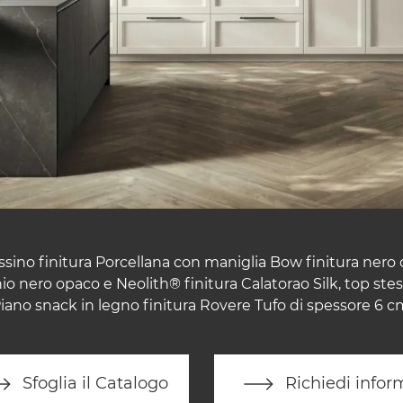
sino finitura Porcellana con maniglia Bow finitura nero 
nio nero opaco e Neolith® finitura Calatorao Silk, top stes
iano snack in legno finitura Rovere Tufo di spessore 6 c
Sfoglia il Catalogo
Richiedi infor