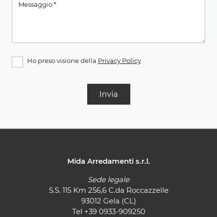
Ho preso visione della
Privacy Policy
Invia
Mida Arredamenti s.r.l.
Sede legale
S.S. 115 Km 256,6 C.da Roccazzelle
93012 Gela (CL)
Tel
+39 0933-909250