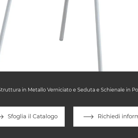
truttura in Metallo Verniciato e Seduta e Schienale in Po
Sfoglia il Catalogo
Richiedi infor