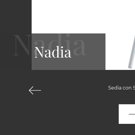
Nadia
Sedia con S