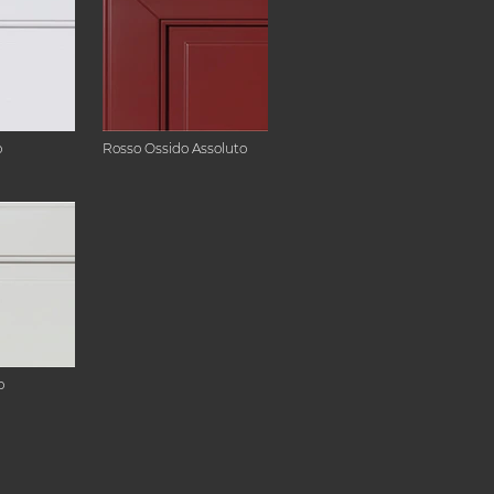
o
Rosso Ossido Assoluto
o