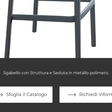
Sgabello con Struttura e Seduta in metallo-polimero.
Sfoglia il Catalogo
Richiedi infor