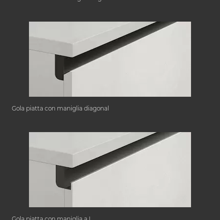
Gola piatta con maniglia diagonal
Gola piatta con maniglia a L