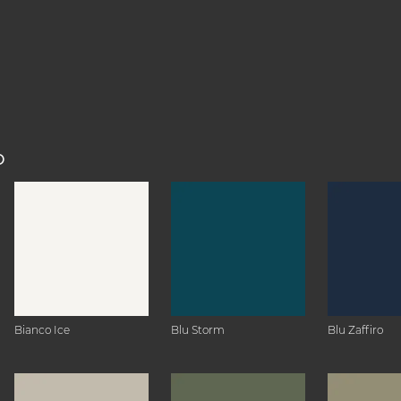
O
Bianco Ice
Blu Storm
Blu Zaffiro