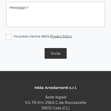
Ho preso visione della
Privacy Policy
Invia
Mida Arredamenti s.r.l.
Sede legale
S.S. 115 Km 256,6 C.da Roccazzelle
93012 Gela (CL)