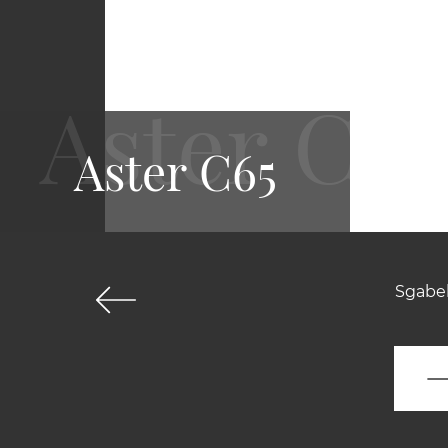
Aster C65
Sgabel