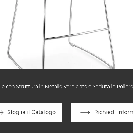
lo con Struttura in Metallo Verniciato e Seduta in Polipro
Sfoglia il Catalogo
Richiedi infor